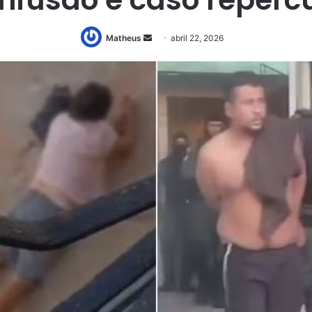
Mande
Matheus
abril 22, 2026
um
e-
mail