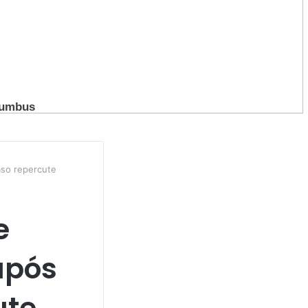
aso repercute
e
após
ute