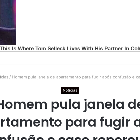
ícias
/
Homem pula janela de apartamento para fugir após confusão e c
Notícias
Homem pula janela d
rtamento para fugir 
nfusão e caso reperc