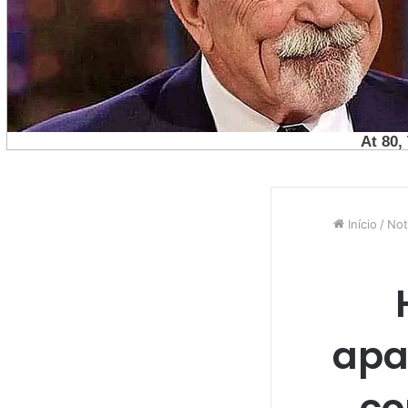
Início
/
Not
apa
co