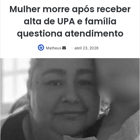
Mulher morre após receber
alta de UPA e família
questiona atendimento
Mande
Matheus
abril 23, 2026
um
e-
mail