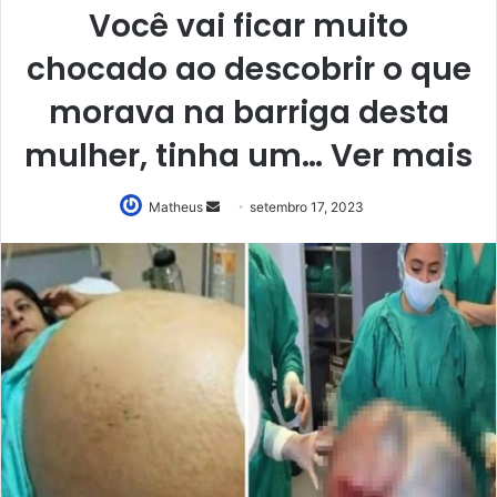
Você vai ficar muito
chocado ao descobrir o que
morava na barriga desta
mulher, tinha um… Ver mais
Mande
Matheus
setembro 17, 2023
um
e-
mail