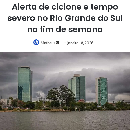
Alerta de ciclone e tempo
severo no Rio Grande do Sul
no fim de semana
Mande
Matheus
janeiro 18, 2026
um
e-
mail