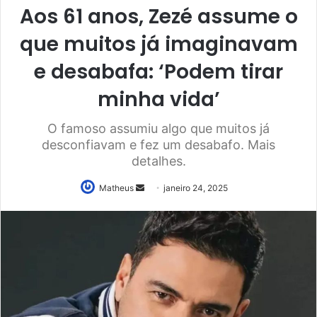
Aos 61 anos, Zezé assume o
que muitos já imaginavam
e desabafa: ‘Podem tirar
minha vida’
O famoso assumiu algo que muitos já
desconfiavam e fez um desabafo. Mais
detalhes.
Mande
Matheus
janeiro 24, 2025
um
e-
mail