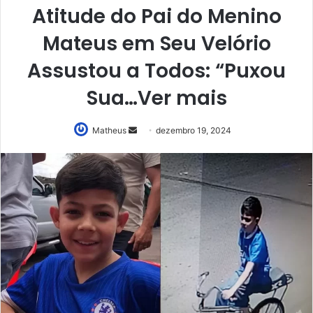
Atitude do Pai do Menino
Mateus em Seu Velório
Assustou a Todos: “Puxou
Sua…Ver mais
Mande
Matheus
dezembro 19, 2024
um
e-
mail