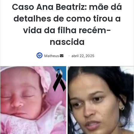
Caso Ana Beatriz: mãe dá
detalhes de como tirou a
vida da filha recém-
nascida
Mande
Matheus
abril 22, 2025
um
e-
mail