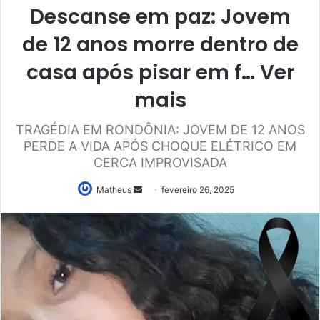
Descanse em paz: Jovem
de 12 anos morre dentro de
casa após pisar em f… Ver
mais
TRAGÉDIA EM RONDÔNIA: JOVEM DE 12 ANOS
PERDE A VIDA APÓS CHOQUE ELÉTRICO EM
CERCA IMPROVISADA
Mande
Matheus
fevereiro 26, 2025
um
e-
mail