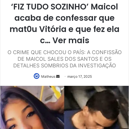
‘FIZ TUDO SOZINHO’ Maicol
acaba de confessar que
mat0u Vitória e que fez ela
c… Ver mais
O CRIME QUE CHOCOU O PAÍS: A CONFISSÃO
DE MAICOL SALES DOS SANTOS E OS
DETALHES SOMBRIOS DA INVESTIGAÇÃO
Mande
Matheus
março 17, 2025
um
e-
mail