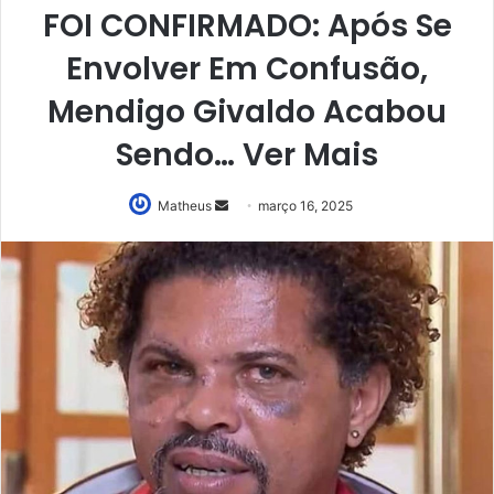
FOI CONFIRMADO: Após Se
Envolver Em Confusão,
Mendigo Givaldo Acabou
Sendo… Ver Mais
Mande
Matheus
março 16, 2025
um
e-
mail