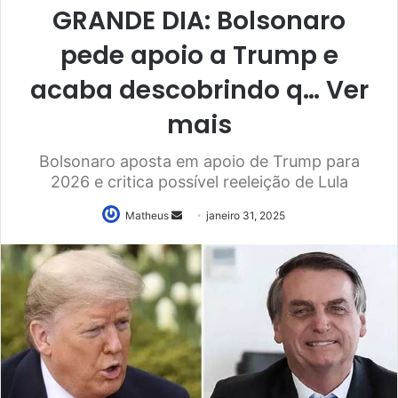
GRANDE DIA: Bolsonaro
pede apoio a Trump e
acaba descobrindo q… Ver
mais
Bolsonaro aposta em apoio de Trump para
2026 e critica possível reeleição de Lula
Mande
Matheus
janeiro 31, 2025
um
e-
mail