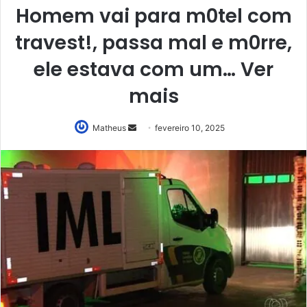
Homem vai para m0tel com
travest!, passa mal e m0rre,
ele estava com um… Ver
mais
Mande
Matheus
fevereiro 10, 2025
um
e-
mail