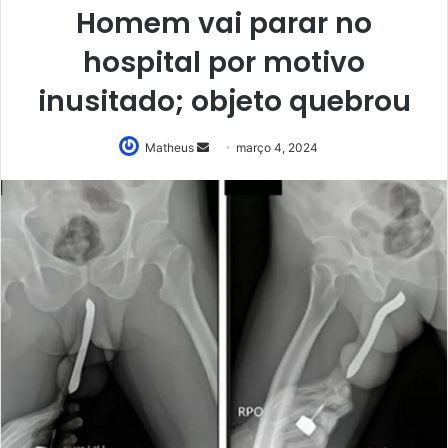
Homem vai parar no
hospital por motivo
inusitado; objeto quebrou
Mande
Matheus
março 4, 2024
um
e-
mail