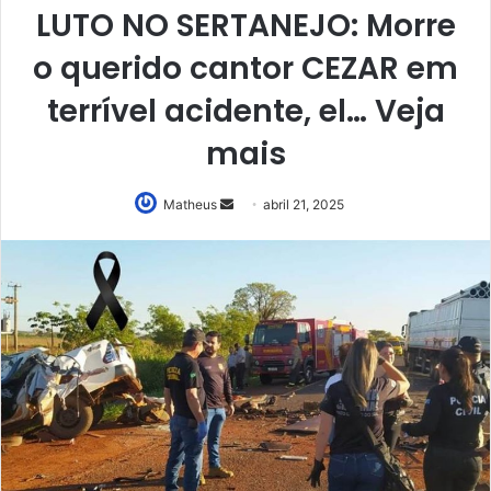
LUTO NO SERTANEJO: Morre
o querido cantor CEZAR em
terrível acidente, el… Veja
mais
Mande
Matheus
abril 21, 2025
um
e-
mail