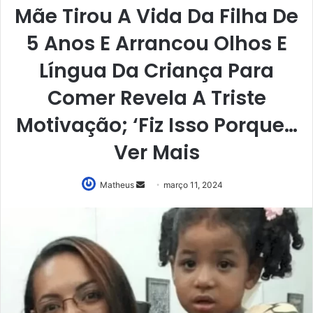
Mãe Tirou A Vida Da Filha De
5 Anos E Arrancou Olhos E
Língua Da Criança Para
Comer Revela A Triste
Motivação; ‘Fiz Isso Porque…
Ver Mais
Mande
Matheus
março 11, 2024
um
e-
mail