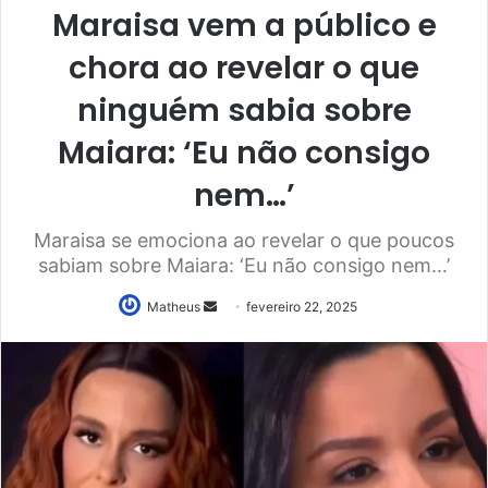
Maraisa vem a público e
chora ao revelar o que
ninguém sabia sobre
Maiara: ‘Eu não consigo
nem…’
Maraisa se emociona ao revelar o que poucos
sabiam sobre Maiara: ‘Eu não consigo nem…’
Mande
Matheus
fevereiro 22, 2025
um
e-
mail