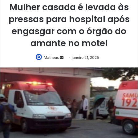
Mulher casada é levada às
pressas para hospital após
engasgar com o órgão do
amante no motel
Mande
Matheus
janeiro 21, 2025
um
e-
mail