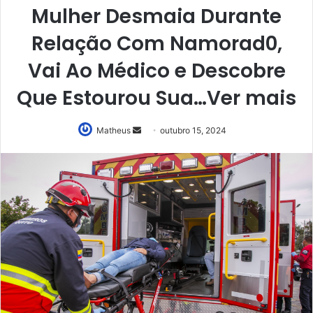
Mulher Desmaia Durante
Relação Com Namorad0,
Vai Ao Médico e Descobre
Que Estourou Sua…Ver mais
Mande
Matheus
outubro 15, 2024
um
e-
mail