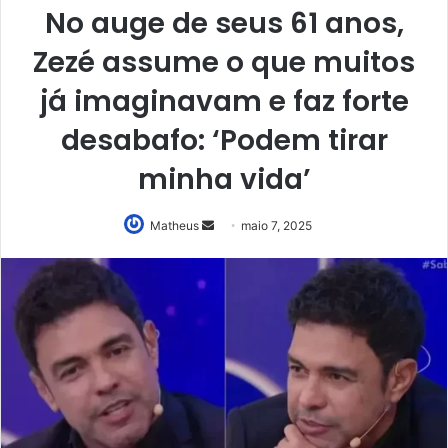
No auge de seus 61 anos,
Zezé assume o que muitos
já imaginavam e faz forte
desabafo: ‘Podem tirar
minha vida’
Mande
Matheus
maio 7, 2025
um
e-
mail