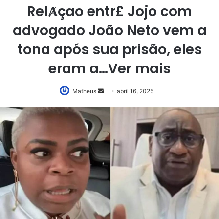
RelȺçao entr£ Jojo com
advogado João Neto vem a
tona após sua prisão, eles
eram a…Ver mais
Mande
Matheus
abril 16, 2025
um
e-
mail