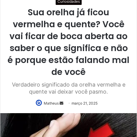
Curiosidades
Sua orelha já ficou
vermelha e quente? Você
vai ficar de boca aberta ao
saber o que significa e não
é porque estão falando mal
de você
Verdadeiro significado da orelha vermelha e
quente vai deixar você pasmo.
Mande
Matheus
março 21, 2025
um
e-
mail