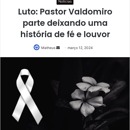
Notícias
Luto: Pastor Valdomiro
parte deixando uma
história de fé e louvor
Mande
Matheus
março 12, 2024
um
e-
mail